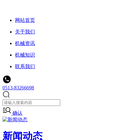
网站首页
关于我们
机械资讯
机械知识
联系我们
0513-83266698
确认
新闻动态