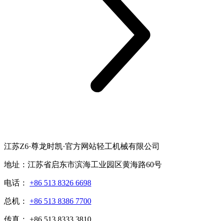
江苏Z6·尊龙时凯·官方网站轻工机械有限公司
地址：江苏省启东市滨海工业园区黄海路60号
电话：
+86 513 8326 6698
总机：
+86 513 8386 7700
传真： +86 513 8333 3810