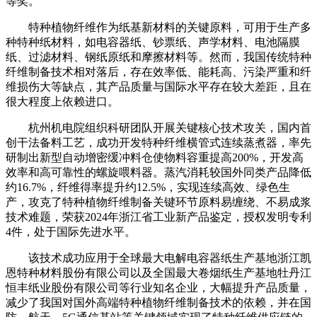
等奖。
特种植物纤维作为纸基新材料的关键原料，可用于生产多
种特种纸材料，如电容器纸、钞票纸、声学材料、电池隔膜
纸、过滤材料、钢纸原纸和摩擦材料等。然而，我国传统特种
纤维制备技术相对落后，存在效率低、能耗高、污染严重和纤
维损伤大等缺点，其产品质量与国际水平存在较大差距，且在
很大程度上依赖进口。
杭州机电院组织科研团队开展关键核心技术攻关，国内首
创干法备料工艺，成功开发特种纤维横管式连续蒸煮器，率先
研制出新型自动增密缓冲料仓使物料容重提高200%，开发高
效率和高可靠性的螺旋喂料器。蒸汽消耗较国外同类产品降低
约16.7%，纤维得率提升约12.5%，实现连续高效、绿色生
产，攻克了特种植物纤维制备关键环节原料易缠绕、不易成浆
技术难题，荣获2024年浙江省工业新产品鉴定，授权发明专利
4件，处于国际先进水平。
该技术成功应用于全球最大电解电容器纸生产基地浙江凯
恩特种材料股份有限公司以及全国最大卷烟纸生产基地牡丹江
恒丰纸业股份有限公司等行业知名企业，大幅提升产品质量，
减少了我国对国外高端特种植物纤维制备技术的依赖，并在国