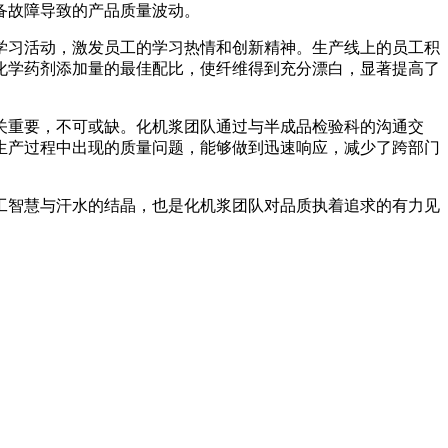
备故障导致的产品质量波动。
习活动，激发员工的学习热情和创新精神。生产线上的员工积
化学药剂添加量的最佳配比，使纤维得到充分漂白，显著提高了
重要，不可或缺。化机浆团队通过与半成品检验科的沟通交
生产过程中出现的质量问题，能够做到迅速响应，减少了跨部门
智慧与汗水的结晶，也是化机浆团队对品质执着追求的有力见