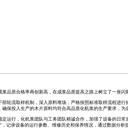
浆品质合格率再创新高，在成浆品质提高之路上树立了一座闪
部轮流取样机制，深入原料堆场，严格按照标准取样流程进行操
，确保投入生产的木片原料均符合高品质化机浆的生产要求，为
定运行，化机浆团队与工务团队精诚合作，加强了设备的日常巡
案”，记录设备的运行参数、维修历史和保养情况，通过数据分析