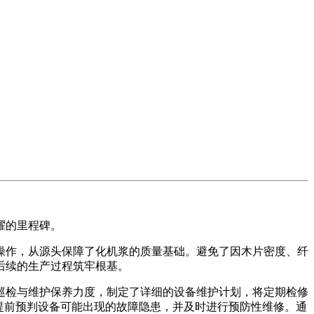
耀的里程碑。
作，从源头保障了化机浆的质量基础。避免了因木片密度、纤
后续的生产过程筑牢根基。
检与维护保养力度，制定了详细的设备维护计划，将定期检修
提前预判设备可能出现的故障隐患，并及时进行预防性维修。通