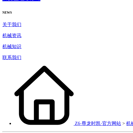
NEWS
关于我们
机械资讯
机械知识
联系我们
Z6·尊龙时凯·官方网站
>
机