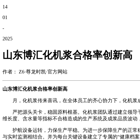
14
01
-
2025
山东博汇化机浆合格率创新高
作者： Z6·尊龙时凯·官方网站
山东博汇化机浆合格率创新高
月，化机浆传来喜讯，在全体员工的齐心协力下，化机浆成
严把源头关卡，稳固原料根基。化机浆团队通过建立领导干
维长度、含水量等指标不合格造成的生产系统及成浆品质波动
护航设备运转，力保生产平稳。为进一步保障生产的正常稳
与实时监测相结合。并为每台关键设备建立了专属的“健康档