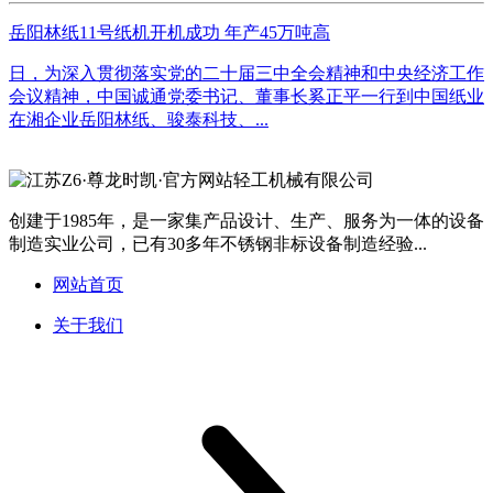
岳阳林纸11号纸机开机成功 年产45万吨高
日，为深入贯彻落实党的二十届三中全会精神和中央经济工作
会议精神，中国诚通党委书记、董事长奚正平一行到中国纸业
在湘企业岳阳林纸、骏泰科技、...
创建于1985年，是一家集产品设计、生产、服务为一体的设备
制造实业公司，已有30多年不锈钢非标设备制造经验...
网站首页
关于我们