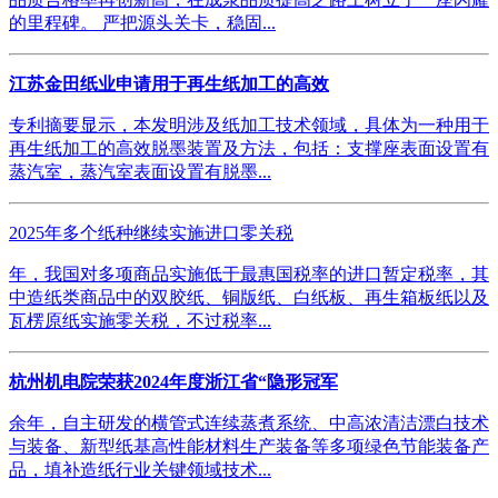
的里程碑。 严把源头关卡，稳固...
江苏金田纸业申请用于再生纸加工的高效
专利摘要显示，本发明涉及纸加工技术领域，具体为一种用于
再生纸加工的高效脱墨装置及方法，包括：支撑座表面设置有
蒸汽室，蒸汽室表面设置有脱墨...
2025年多个纸种继续实施进口零关税
年，我国对多项商品实施低于最惠国税率的进口暂定税率，其
中造纸类商品中的双胶纸、铜版纸、白纸板、再生箱板纸以及
瓦楞原纸实施零关税，不过税率...
杭州机电院荣获2024年度浙江省“隐形冠军
余年，自主研发的横管式连续蒸煮系统、中高浓清洁漂白技术
与装备、新型纸基高性能材料生产装备等多项绿色节能装备产
品，填补造纸行业关键领域技术...