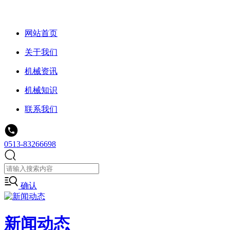
网站首页
关于我们
机械资讯
机械知识
联系我们
0513-83266698
确认
新闻动态