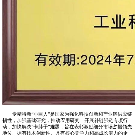
专精特新“小巨人”是国家为强化科技创新和产业链供应链
韧性，加强基础研究，推动应用研究，开展补链强链专项行
动，加快解决“卡脖子”难题，旨在表彰激励细分市场占据领先
地位、拥有技术创新性、具有核心竞争力和高成长潜力的企