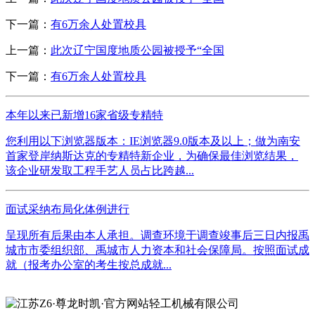
下一篇：
有6万余人处置校具
上一篇：
此次辽宁国度地质公园被授予“全国
下一篇：
有6万余人处置校具
本年以来已新增16家省级专精特
您利用以下浏览器版本：IE浏览器9.0版本及以上；做为南安
首家登岸纳斯达克的专精特新企业，为确保最佳浏览结果，
该企业研发取工程手艺人员占比跨越...
面试采纳布局化体例进行
呈现所有后果由本人承担。调查环境于调查竣事后三日内报禹
城市市委组织部、禹城市人力资本和社会保障局。按照面试成
就（报考办公室的考生按总成就...