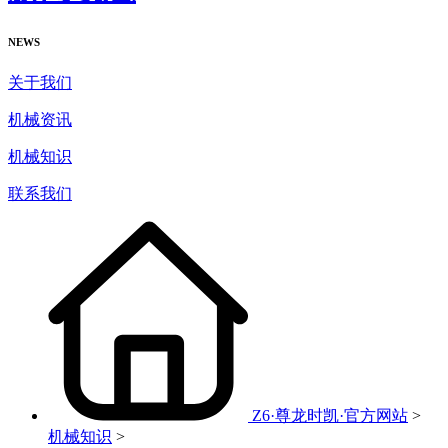
NEWS
关于我们
机械资讯
机械知识
联系我们
Z6·尊龙时凯·官方网站
>
机械知识
>