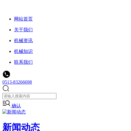
网站首页
关于我们
机械资讯
机械知识
联系我们
0513-83266698
确认
新闻动态