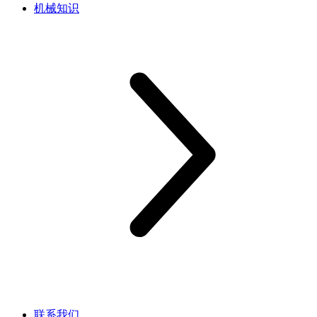
机械知识
联系我们