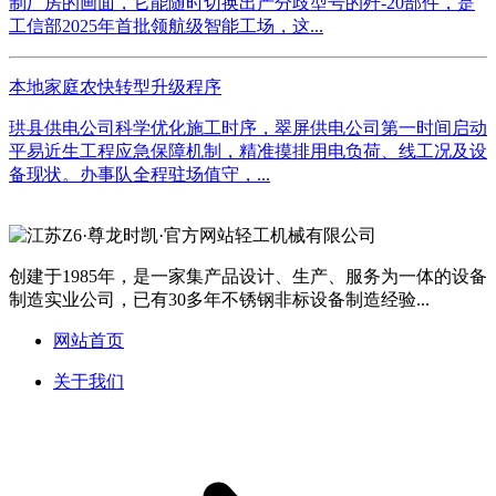
制厂房的画面，它能随时切换出产分歧型号的歼-20部件，是
工信部2025年首批领航级智能工场，这...
本地家庭农快转型升级程序
珙县供电公司科学优化施工时序，翠屏供电公司第一时间启动
平易近生工程应急保障机制，精准摸排用电负荷、线工况及设
备现状。办事队全程驻场值守，...
创建于1985年，是一家集产品设计、生产、服务为一体的设备
制造实业公司，已有30多年不锈钢非标设备制造经验...
网站首页
关于我们