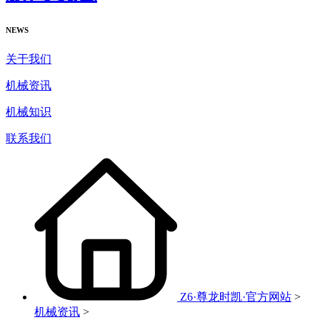
NEWS
关于我们
机械资讯
机械知识
联系我们
Z6·尊龙时凯·官方网站
>
机械资讯
>