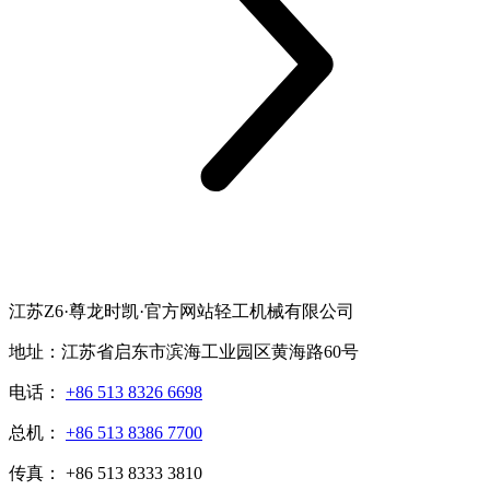
江苏Z6·尊龙时凯·官方网站轻工机械有限公司
地址：江苏省启东市滨海工业园区黄海路60号
电话：
+86 513 8326 6698
总机：
+86 513 8386 7700
传真： +86 513 8333 3810