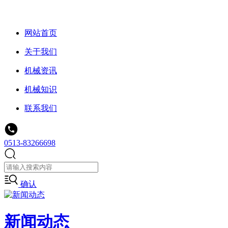
网站首页
关于我们
机械资讯
机械知识
联系我们
0513-83266698
确认
新闻动态