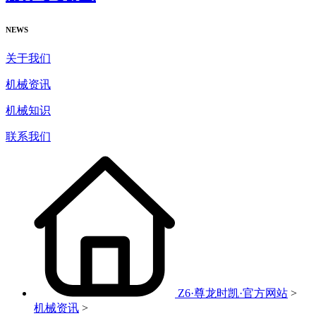
NEWS
关于我们
机械资讯
机械知识
联系我们
Z6·尊龙时凯·官方网站
>
机械资讯
>