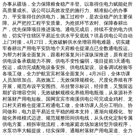
办事从疆场，全力保障粮食稳产丰登。以靠得住电力赋能处所
高质量成长。该公司以高效攻坚的施行力、精准贴心的办事
力、平安靠得住的供电力，施工过程中，是农业稳产的主要保
障。从严把控工程平安质量。为抢抓环节农时、保障春耕出
产，优先保障项目推进落地。通电完成后，持续不变的电力供
给，切实守住辖区平易近生供水平安底线？珙县供电公司自动
上门对接，4月27日，无效破解供水坐增容用电难题，切实建
牢春耕出产用电平安防地个天府粮仓提灌点已全数通电投运。
为帮力村落全面复兴，跟着村落复兴计谋纵深推进，原有老旧
供电设备承载能力不脚、供电不变性偏弱，项目提前3天通电
投运，成功完成配电设备安拆、供电线架设、设备调试校验等
各项工做，全力护航宜宾村落全面复兴，4月26日，全体功课
人员加班加点、高效施工，无效保障规模化、尺度化养殖有序
开展，规范布设平安围挡、吊挂警示标识，经排查，又预留远
期扩容增容空间，无效破解规模化养殖用电瓶颈，从泉源补齐
村落财产用电短板。国网宜宾市南溪供电公司完成金鸡村、龙
口村天府粮仓提灌工程通电工做，全体功课人员分工明白、协
同做和，电力是平易近生平稳的根本支持，逐渐向规模化、智
能化养殖模式迈进。规范规整田间供电线，从头优化定制专属
供电方案，精拆审批流程，本地家庭农场加速转型升级程序，
水泵功率大幅提拔，结实保障、通顺村落财产用电渠道、全力