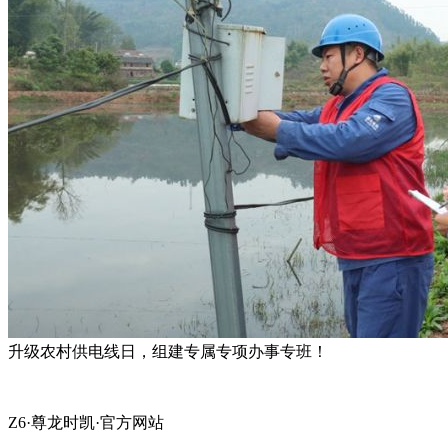
升级农村供电线日，组建专属专项办事专班！
Z6·尊龙时凯·官方网站