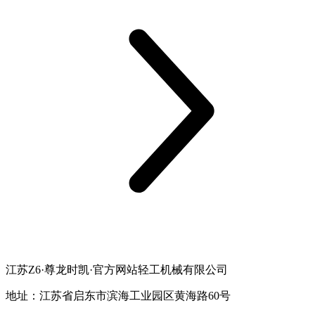
江苏Z6·尊龙时凯·官方网站轻工机械有限公司
地址：江苏省启东市滨海工业园区黄海路60号