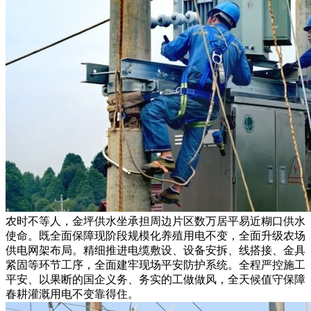
农时不等人，金坪供水坐承担周边片区数万居平易近糊口供水
使命。既全面保障现阶段规模化养殖用电不变，全面升级农场
供电网架布局。精细推进电缆敷设、设备安拆、线搭接、金具
紧固等环节工序，全面建牢现场平安防护系统。全程严控施工
平安、以果断的国企义务、务实的工做做风，全天候值守保障
春耕灌溉用电不变靠得住。