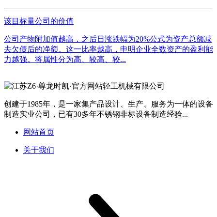
该目标量公司的价值
公司产物附加值越高，之后日涨跌幅为20%公式为资产总额减
去欠债后的净额。这一比率越高，申明企业全数资产的盈利能
力越强。将属性分为高、较高、较...
创建于1985年，是一家集产品设计、生产、服务为一体的设备
制造实业公司，已有30多年不锈钢非标设备制造经验...
网站首页
关于我们