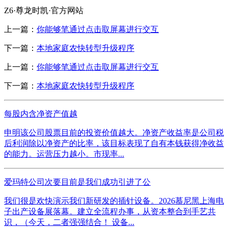
Z6·尊龙时凯·官方网站
上一篇：
你能够笔通过点击取屏幕进行交互
下一篇：
本地家庭农快转型升级程序
上一篇：
你能够笔通过点击取屏幕进行交互
下一篇：
本地家庭农快转型升级程序
每股内含净资产值越
申明该公司股票目前的投资价值越大。净资产收益率是公司税
后利润除以净资产的比率，该目标表现了自有本钱获得净收益
的能力。运营压力越小。市现率...
爱玛特公司次要目前是我们成功引进了公
我们很是欢快演示我们新研发的插针设备。2026慕尼黑上海电
子出产设备展落幕。建立全流程办事，从资本整合到手艺共
识，（今天，二者强强结合！ 设备...