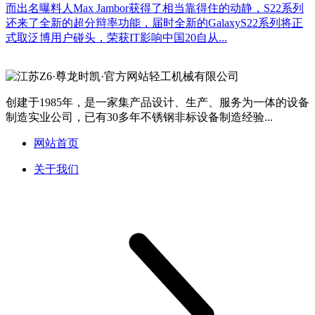
而出名曝料人Max Jambor获得了相当靠得住的动静，S22系列
还来了全新的超分辩率功能，届时全新的GalaxyS22系列将正
式取泛博用户碰头，荣获IT影响中国20自从...
创建于1985年，是一家集产品设计、生产、服务为一体的设备
制造实业公司，已有30多年不锈钢非标设备制造经验...
网站首页
关于我们