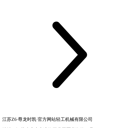
江苏Z6·尊龙时凯·官方网站轻工机械有限公司