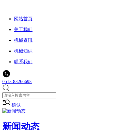
网站首页
关于我们
机械资讯
机械知识
联系我们
0513-83266698
确认
新闻动态