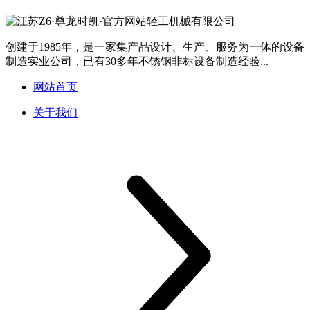
创建于1985年，是一家集产品设计、生产、服务为一体的设备
制造实业公司，已有30多年不锈钢非标设备制造经验...
网站首页
关于我们