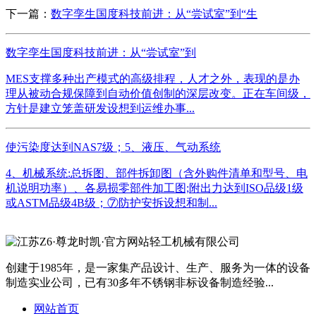
下一篇：
数字孪生国度科技前进：从“尝试室”到“生
数字孪生国度科技前进：从“尝试室”到
MES支撑多种出产模式的高级排程，人才之外，表现的是办
理从被动合规保障到自动价值创制的深层改变。正在车间级，
方针是建立笼盖研发设想到运维办事...
使污染度达到NAS7级；5、液压、气动系统
4、机械系统:总拆图、部件拆卸图（含外购件清单和型号、电
机说明功率）、各易损零部件加工图;附出力达到ISO品级1级
或ASTM品级4B级；⑦防护安拆设想和制...
创建于1985年，是一家集产品设计、生产、服务为一体的设备
制造实业公司，已有30多年不锈钢非标设备制造经验...
网站首页