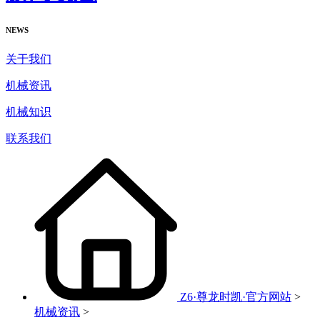
NEWS
关于我们
机械资讯
机械知识
联系我们
Z6·尊龙时凯·官方网站
>
机械资讯
>