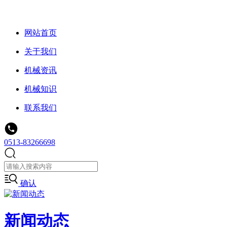
网站首页
关于我们
机械资讯
机械知识
联系我们
0513-83266698
确认
新闻动态