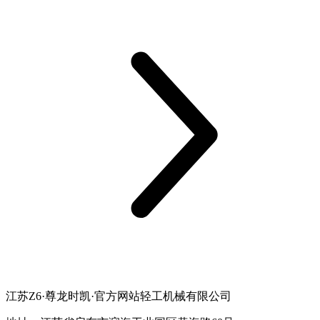
江苏Z6·尊龙时凯·官方网站轻工机械有限公司