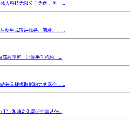
人科技无限公司为例，另一...
动生成演讲找寻、阐发、、...
校院所、计量手艺机构、...
兼具规模取影响力的嘉会，...
业和消息化局研究室从任...