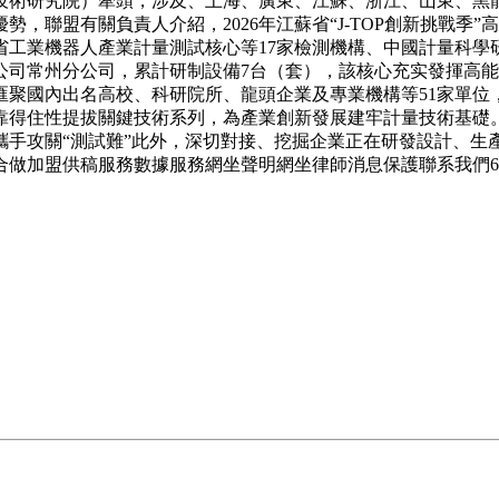
術研究院）牽頭，涉及、上海、廣東、江蘇、浙江、山東、黑龍
，聯盟有關負責人介紹，2026年江蘇省“J-TOP創新挑戰季
省工業機器人產業計量測試核心等17家檢測機構、中國計量科學
司常州分公司，累計研制設備7台（套），該核心充实發揮高能
匯聚國內出名高校、科研院所、龍頭企業及專業機構等51家單位
得住性提拔關鍵技術系列，為產業創新發展建牢計量技術基礎。
攜手攻關“測試難”此外，深切對接、挖掘企業正在研發設計、
做加盟供稿服務數據服務網坐聲明網坐律師消息保護聯系我們6