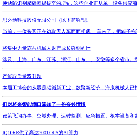
使缺陷识别精确率提拔至99.7%，这些企业正从单一设备供应
思必驰科技股份无限公司（以下简称“思
当前，一位乘客正在边取无人车面面相觑： 车来了，把箱子抱正
将集中力量霸占机械人财产成长碰到的计
涉及、上海、广东、江苏、浙江、山东、、安徽等多个省市。意
产能取质量双升题
本届工博会的从题是碳循新工业、数聚新经济，海康机械人已打
们对将来智能糊口添加了一份夸姣憧憬
鞭策飞翔办事、空域办理、运转监测、应急措置、根本设备和数
IQ10RR供了高达700TOPS的AI算力