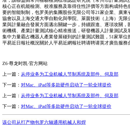
准，該聯盟由常州檢驗檢測標准認証研究院（常州市計量測試技
核心正在机能檢測、校准服務及靠得住性評價等方面构成特色優勢
要的智能制制，包罗美的集團股份无限公司等21家企業、廣東
協會以及上海交通大學自動化與學院、萊茵技術（上海）无限公
業與計量融合發展方面邁出關鍵一步，持續跟進、逐項攻關，
術機構、產業計量測試核心精准推送，研發機器人計量測試及靠
集中力量霸占機器人產業發展碰到的計量測試難題，51家單位
平易近日報社概況關於人平易近網報社聘请聘请英才廣告服務合
Z6·尊龙时凯·官方网站
上一篇：
从停业务为工业机械人节制系统及部件、伺及部
下一篇：
对Mac、iPad等多款硬件启动了一轮全球提价
上一篇：
从停业务为工业机械人节制系统及部件、伺及部
下一篇：
对Mac、iPad等多款硬件启动了一轮全球提价
该公司从打产物包罗六轴通用机械人和焊