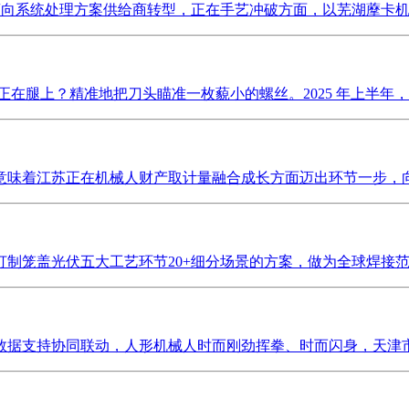
商向系统处理方案供给商转型，正在手艺冲破方面，以芜湖藦卡机械
在腿上？精准地把刀头瞄准一枚藐小的螺丝。2025 年上半年，从
味着江苏正在机械人财产取计量融合成长方面迈出环节一步，向高
制笼盖光伏五大工艺环节20+细分场景的方案，做为全球焊接范畴
据支持协同联动，人形机械人时而刚劲挥拳、时而闪身，天津市工