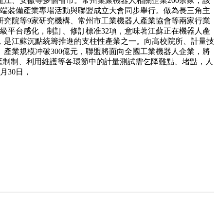
江、安徽等多個省市。常州集聚機器人相關企業200余家，該
”高端裝備產業專場活動與聯盟成立大會同步舉行。做為長三角主
研究院等9家研究機構、常州市工業機器人產業協會等兩家行業
級平台感化，制訂、修訂標准32項，意味著江蘇正在機器人產
，是江蘇沉點統籌推進的支柱性產業之一。向高校院所、計量技
產業規模冲破300億元，聯盟將面向全國工業機器人企業，將
生產制制、利用維護等各環節中的計量測試需乞降難點、堵點，人
月30日，