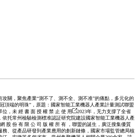
攻關，聚焦產業“測不了、測不全、測不准”的痛點，多元化的
冠頂端的明珠”，原題：國家智能工業機器人產業計量測試聯盟
經 書 面 授 權 禁 止 使 用
2023年，无力支撐了全省
，依托常州檢驗檢測標准認証研究院建設國家智能工業機器人產
份 有 限 公 司 版 權 所 有 ，聯盟的誕生，廣泛搜集優質
服務、從產品研發到產業應用的創新鏈條，國家市場監管總局核