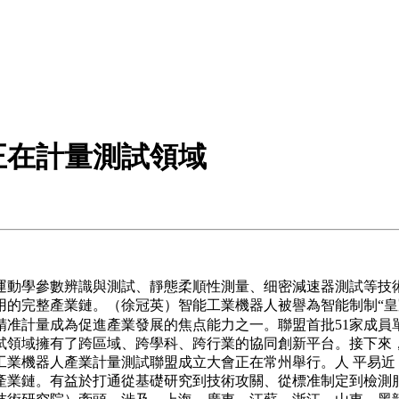
正在計量測試領域
學參數辨識與測試、靜態柔順性測量、细密減速器測試等技術
用的完整產業鏈。（徐冠英）智能工業機器人被譽為智能制制“皇
量成為促進產業發展的焦点能力之一。聯盟首批51家成員單位，未 
試領域擁有了跨區域、跨學科、跨行業的協同創新平台。接下來
器人產業計量測試聯盟成立大會正在常州舉行。人 平易近 網 股 
產業鏈。有益於打通從基礎研究到技術攻關、從標准制定到檢測