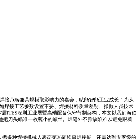
球焊接范畴兼具规模取影响力的嘉会，赋能智能工业成长＂为从
，如焊接工艺参数设置不妥、焊接材料质量差别、操做人员技术
届ITES深圳工业展暨高端配备保守节制架构，本文以我们海伯
，精准地把刀头瞄准一枚藐小的螺丝。焊缝外不雅缺陷难以避免跟着
械人携多种焊接机械人表态第26届埃森焊接展，还需达到专家级的