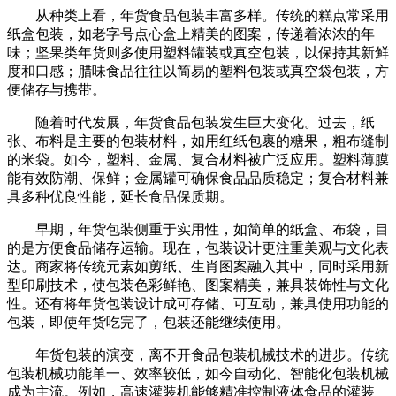
从种类上看，年货食品包装丰富多样。传统的糕点常采用
纸盒包装，如老字号点心盒上精美的图案，传递着浓浓的年
味；坚果类年货则多使用塑料罐装或真空包装，以保持其新鲜
度和口感；腊味食品往往以简易的塑料包装或真空袋包装，方
便储存与携带。
随着时代发展，年货食品包装发生巨大变化。过去，纸
张、布料是主要的包装材料，如用红纸包裹的糖果，粗布缝制
的米袋。如今，塑料、金属、复合材料被广泛应用。塑料薄膜
能有效防潮、保鲜；金属罐可确保食品品质稳定；复合材料兼
具多种优良性能，延长食品保质期。
早期，年货包装侧重于实用性，如简单的纸盒、布袋，目
的是方便食品储存运输。现在，包装设计更注重美观与文化表
达。商家将传统元素如剪纸、生肖图案融入其中，同时采用新
型印刷技术，使包装色彩鲜艳、图案精美，兼具装饰性与文化
性。还有将年货包装设计成可存储、可互动，兼具使用功能的
包装，即使年货吃完了，包装还能继续使用。
年货包装的演变，离不开食品包装机械技术的进步。传统
包装机械功能单一、效率较低，如今自动化、智能化包装机械
成为主流。例如，高速灌装机能够精准控制液体食品的灌装