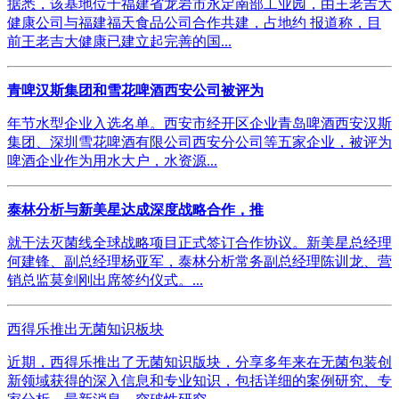
据悉，该基地位于福建省龙岩市永定南部工业园，由王老吉大
健康公司与福建福天食品公司合作共建，占地约 报道称，目
前王老吉大健康已建立起完善的国...
青啤汉斯集团和雪花啤酒西安公司被评为
年节水型企业入选名单。西安市经开区企业青岛啤酒西安汉斯
集团、深圳雪花啤酒有限公司西安分公司等五家企业，被评为
啤酒企业作为用水大户，水资源...
泰林分析与新美星达成深度战略合作，推
就干法灭菌线全球战略项目正式签订合作协议。新美星总经理
何建锋、副总经理杨亚军，泰林分析常务副总经理陈训龙、营
销总监莫剑刚出席签约仪式。...
西得乐推出无菌知识板块
近期，西得乐推出了无菌知识版块，分享多年来在无菌包装创
新领域获得的深入信息和专业知识，包括详细的案例研究、专