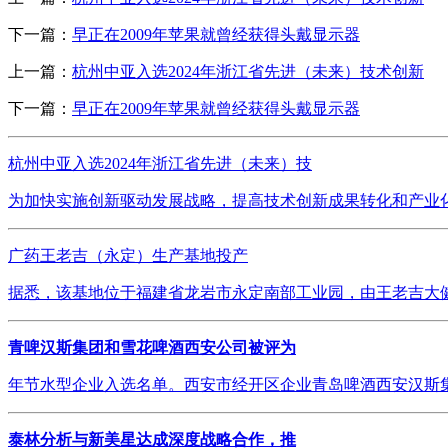
下一篇：
早正在2009年苹果就曾经获得头戴显示器
上一篇：
杭州中亚入选2024年浙江省先进（未来）技术创新
下一篇：
早正在2009年苹果就曾经获得头戴显示器
杭州中亚入选2024年浙江省先进（未来）技
为加快实施创新驱动发展战略，提高技术创新成果转化和产业化
广药王老吉（永定）生产基地投产
据悉，该基地位于福建省龙岩市永定南部工业园，由王老吉大健
青啤汉斯集团和雪花啤酒西安公司被评为
年节水型企业入选名单。西安市经开区企业青岛啤酒西安汉斯集
泰林分析与新美星达成深度战略合作，推