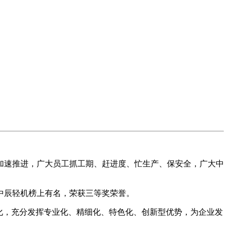
速推进，广大员工抓工期、赶进度、忙生产、保安全，广大中
中辰轻机榜上有名，荣获三等奖荣誉。
化，充分发挥专业化、精细化、特色化、创新型优势，为企业发