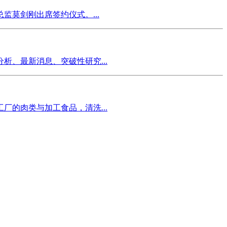
莫剑刚出席签约仪式。...
、最新消息、突破性研究...
的肉类与加工食品，清洗...