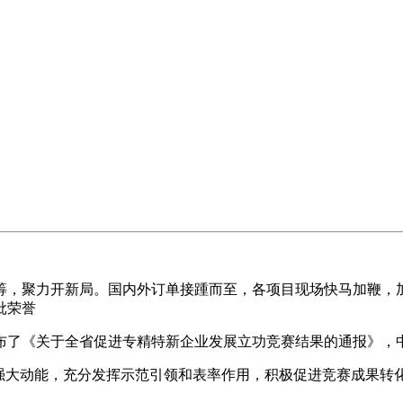
，聚力开新局。国内外订单接踵而至，各项目现场快马加鞭，加
批荣誉
布了《关于全省促进专精特新企业发展立功竞赛结果的通报》，
大动能，充分发挥示范引领和表率作用，积极促进竞赛成果转