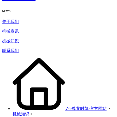
NEWS
关于我们
机械资讯
机械知识
联系我们
Z6·尊龙时凯·官方网站
>
机械知识
>