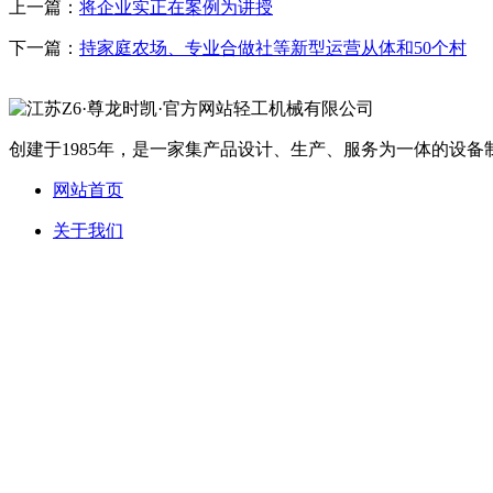
上一篇：
将企业实正在案例为讲授
下一篇：
持家庭农场、专业合做社等新型运营从体和50个村
创建于1985年，是一家集产品设计、生产、服务为一体的设备制
网站首页
关于我们