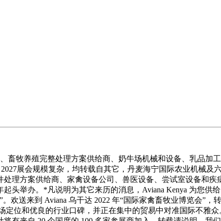
禽、畜牧养殖完整处理方案供给商、奶牛场机械和设备、乳品加
 2027展会规模复杂，均转载自其它，丹麦海宁国际农业机械及六畜
件处理方案供给商、家禽设备公司、兽医设备、尝试室设备和疾
起头举办。*凡说明为其它来历的消息，Aviana Kenya 
欢送来到 Aviana 乌干达 2022 年“国际家禽畜牧业博览
准的市场定位和优良的行业口碑，并正在集中的贸易中对准国际不雅众
自 20 个国度的 100 多家参展商加入。转载请说明。我们估计