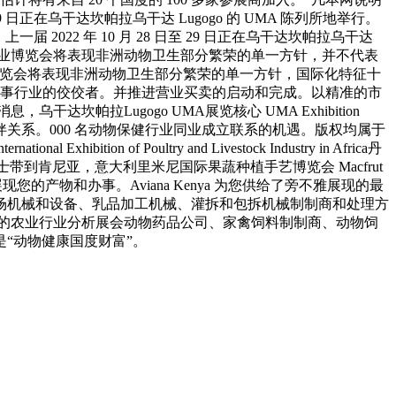
日正在乌干达坎帕拉乌干达 Lugogo 的 UMA 陈列所地举行。
2022 年 10 月 28 日至 29 日正在乌干达坎帕拉乌干达
和畜牧业博览会将表现非洲动物卫生部分繁荣的单一方针，并不代表
业博览会将表现非洲动物卫生部分繁荣的单一方针，国际化特征十
办事行业的佼佼者。并推进营业买卖的启动和完成。以精准的市
坎帕拉Lugogo UMA展览核心 UMA Exhibition
做伙伴关系。000 名动物保健行业同业成立联系的机遇。版权均属于
 Poultry and Livestock Industry in Africa丹
业人士带到肯尼亚，意大利里米尼国际果蔬种植手艺博览会 Macfrut
现您的产物和办事。Aviana Kenya 为您供给了旁不雅展现的最
场机械和设备、乳品加工机械、灌拆和包拆机械制制商和处理方
最大的农业行业分析展会动物药品公司、家禽饲料制制商、动物饲
“动物健康国度财富”。