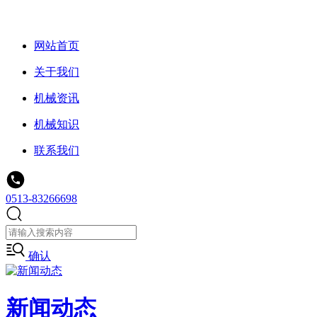
网站首页
关于我们
机械资讯
机械知识
联系我们
0513-83266698
确认
新闻动态