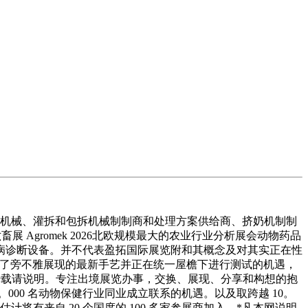
工机械、灌拆和包拆机械制制商和处理方案供给商、挤奶机制制
展 Agromek 2026北欧规模最大的农业行业分析展会动物药品
病诊断设备。并不代表盈拓国际展览附和其概念及对其实正在性
为您供给了旁不雅展现的最新手艺并正在统一屋檐下进行测试的机遇，
会”，转载请说明。专注出境展览办事，交换、展现、分享和构想的抱
。000 名动物保健行业同业成立联系的机遇。以及取跨越 10。
将有来自 20 个国度的 100 多家参展商加入。*凡本网说明