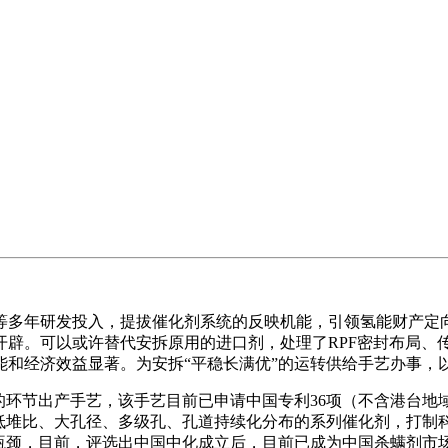
多年研发投入，提拔催化剂系统的反映机能，引领氢能财产定向
辟。可以或许替代安拆原用的进口剂，处理了RPF密封布局、传
能和经济效益显著。为安拆“平稳长满优”的运转供给手艺办事，
环节出产手艺，该手艺目前已申请中国专利36项（不含港台地
、低堆比、大孔径、多级孔、孔道持续化分布的系列催化剂，打
瓶颈，目前，评选出中国中化成立后，目前已成为中国杀螨剂市场