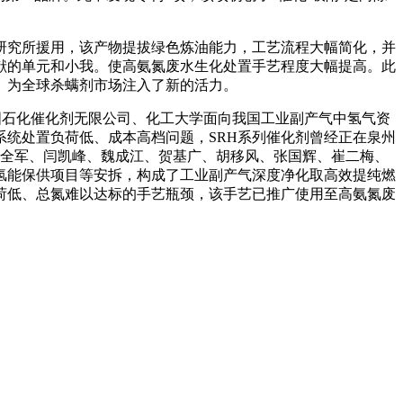
究所援用，该产物提拔绿色炼油能力，工艺流程大幅简化，并
献的单元和小我。使高氨氮废水生化处置手艺程度大幅提高。此
。为全球杀螨剂市场注入了新的活力。
石化催化剂无限公司、化工大学面向我国工业副产气中氢气资
系统处置负荷低、成本高档问题，SRH系列催化剂曾经正在泉州
杨全军、闫凯峰、魏成江、贺基广、胡移风、张国辉、崔二梅、
氢能保供项目等安拆，构成了工业副产气深度净化取高效提纯燃
荷低、总氮难以达标的手艺瓶颈，该手艺已推广使用至高氨氮废