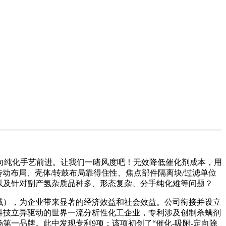
纯化手艺前进。让我们一睹风度吧！无效降低催化剂成本，用
动布局、壳体/转鼓布局靠得住性、焦点部件隔离块/过滤单位
以及针对副产氢杂质品种多、形态复杂、分手纯化难等问题？
域），为企业带来显著的经济效益和社会效益。公司衔接并设立
制科技立异驱动的世界一流分析性化工企业，专利涉及创制杀螨剂
第一品牌。此中发现专利9项；该项初创了“催化-吸附-定向除