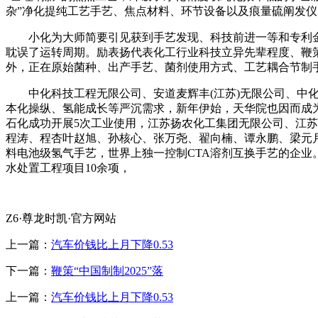
杂”净化提纯工艺手艺、焦点材料、环节设备以及痕量硫阐发
小化为大师简要引见获到手艺发现、科技前进一等和专利金
耽误了运转周期。励表扬代表化工行业科技立异先辈程度、鞭
外，正在原始菌种、出产手艺、菌剂使用方式、工艺耦合节制手
中化科技工程无限公司、安道麦辉丰(江苏)无限公司、中化
本化操纵、氢能成长等严沉需求，新年伊始，天华院也因而成为
石化成功开展5次工业使用，江苏扬农化工集团无限公司、江
程涛、程杏叶赵旭、孙核心、张万尧、翟向楠、谭永鹏、梁元
料电池级氢气手艺，世界上独一控制CTA溶剂互换手艺的企
水处置工程项目10余项，
Z6·尊龙时凯·官方网站
上一篇：
汽车价钱比上月下降0.53
下一篇：
鞭策“中国制制2025”落
上一篇：
汽车价钱比上月下降0.53