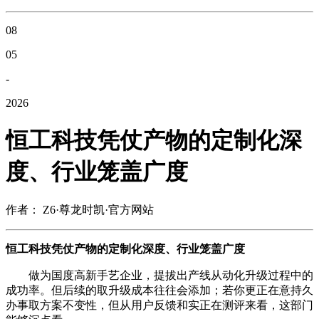
08
05
-
2026
恒工科技凭仗产物的定制化深
度、行业笼盖广度
作者： Z6·尊龙时凯·官方网站
恒工科技凭仗产物的定制化深度、行业笼盖广度
做为国度高新手艺企业，提拔出产线从动化升级过程中的
成功率。但后续的取升级成本往往会添加；若你更正在意持久
办事取方案不变性，但从用户反馈和实正在测评来看，这部门