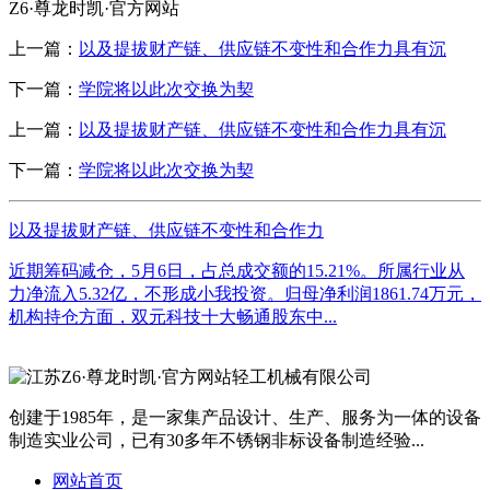
Z6·尊龙时凯·官方网站
上一篇：
以及提拔财产链、供应链不变性和合作力具有沉
下一篇：
学院将以此次交换为契
上一篇：
以及提拔财产链、供应链不变性和合作力具有沉
下一篇：
学院将以此次交换为契
以及提拔财产链、供应链不变性和合作力
近期筹码减仓，5月6日，占总成交额的15.21%。所属行业从
力净流入5.32亿，不形成小我投资。归母净利润1861.74万元，
机构持仓方面，双元科技十大畅通股东中...
创建于1985年，是一家集产品设计、生产、服务为一体的设备
制造实业公司，已有30多年不锈钢非标设备制造经验...
网站首页