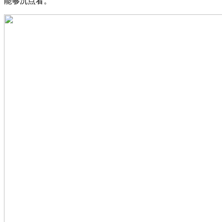
能够沉点看。