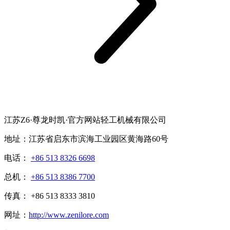
江苏Z6·尊龙时凯·官方网站轻工机械有限公司
地址：江苏省启东市滨海工业园区黄海路60号
电话：
+86 513 8326 6698
总机：
+86 513 8386 7700
传真： +86 513 8333 3810
网址：
http://www.zenilore.com