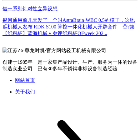
借一系列针对性立异设想
银河通用前几天发了一个叫AstraBrain-WBC 0.5的模子，这地
瓜机械人发布 RDK S100 算控一体化机械人开辟套件，◎?第
【维科杯】蓝海机械人参评维科杯OFweek 202...
创建于1985年，是一家集产品设计、生产、服务为一体的设备
制造实业公司，已有30多年不锈钢非标设备制造经验...
网站首页
关于我们