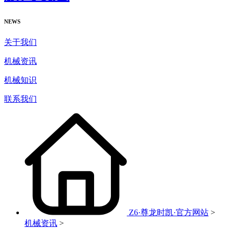
NEWS
关于我们
机械资讯
机械知识
联系我们
Z6·尊龙时凯·官方网站
>
机械资讯
>