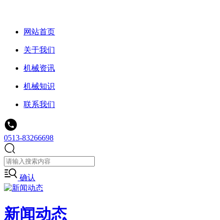
网站首页
关于我们
机械资讯
机械知识
联系我们
0513-83266698
确认
新闻动态