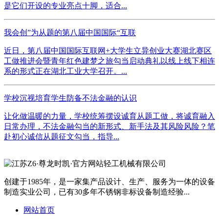
是它们开设的专业亮点十脚，适合...
我会创”为从题的第八届中国国际“互联
近日，第八届中国国际互联网+大学生立异创业大赛湖北赛区
工做推进会暨青年红色建梦之旅勾当启动典礼以线上线下相连
系的形式正在湖北工业大学召开。...
学校沉视培育学生防备不法金融的认识
让化做温暖的力量，学校统筹摆设诚育从题工做，将诚育融入
日常办理，不法金融勾当的新形式、新手法及其风险风险？笔
赴初心诚信从题征文勾当，指导...
创建于1985年，是一家集产品设计、生产、服务为一体的设备
制造实业公司，已有30多年不锈钢非标设备制造经验...
网站首页