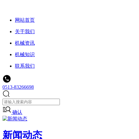
网站首页
关于我们
机械资讯
机械知识
联系我们
0513-83266698
确认
新闻动态