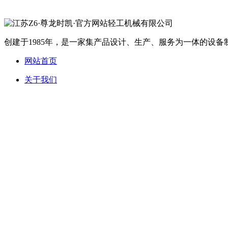
创建于1985年，是一家集产品设计、生产、服务为一体的设备制
网站首页
关于我们