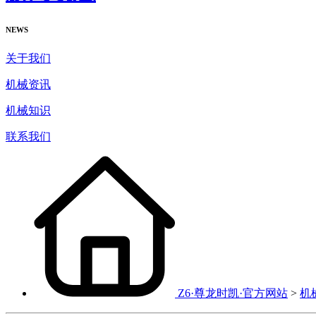
NEWS
关于我们
机械资讯
机械知识
联系我们
Z6·尊龙时凯·官方网站
>
机