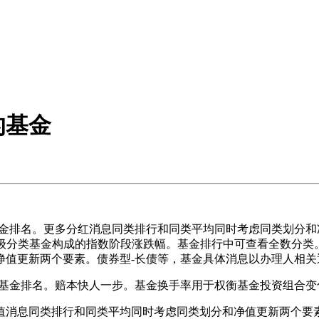
的基金
排名。更多分红消息同类排行和同类平均同时考虑同类划分和
二级分类基金构成的指数阶段涨跌幅。基金排行中可查看全数分
净值更新两个要素。债券型-长债等，基金具体消息以办理人相关
金排名。赔本快人一步。基金换手率用于权衡基金投资组合变
消息同类排行和同类平均同时考虑同类划分和净值更新两个要素