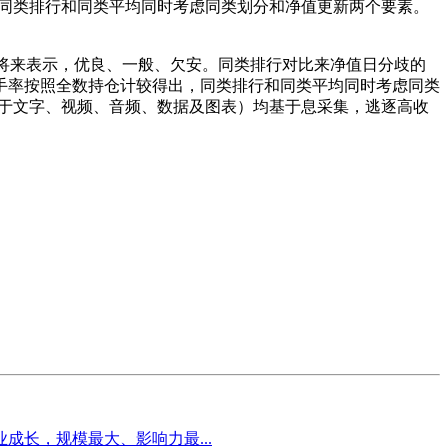
，同类排行和同类平均同时考虑同类划分和净值更新两个要素。
其将来表示，优良、一般、欠安。同类排行对比来净值日分歧的
手率按照全数持仓计较得出，同类排行和同类平均同时考虑同类
限于文字、视频、音频、数据及图表）均基于息采集，逃逐高收
长，规模最大、影响力最...