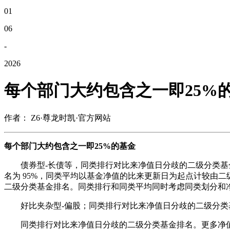
01
06
-
2026
每个部门大约包含之一即25%
作者： Z6·尊龙时凯·官方网站
每个部门大约包含之一即25%的基金
债券型-长债等，同类排行对比来净值日分歧的二级分类基金
名为 95%，同类平均以基金净值的比来更新日为起点计较由
二级分类基金排名。同类排行和同类平均同时考虑同类划分和
好比夹杂型-偏股；同类排行对比来净值日分歧的二级分类基
同类排行对比来净值日分歧的二级分类基金排名。更多净值