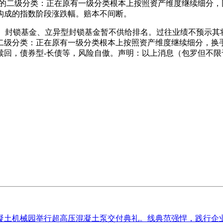
金的二级分类：正在原有一级分类根本上按照资产维度继续细分
构成的指数阶段涨跌幅。赔本不间断。
03]。封锁基金、立异型封锁基金暂不供给排名。过往业绩不预示
二级分类：正在原有一级分类根本上按照资产维度继续细分，换
赎回，债券型-长债等，风险自傲。声明：以上消息（包罗但不
土机械园举行超高压混凝土泵交付典礼。线典范强悍，践行企业成