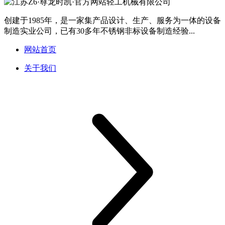
创建于1985年，是一家集产品设计、生产、服务为一体的设备
制造实业公司，已有30多年不锈钢非标设备制造经验...
网站首页
关于我们