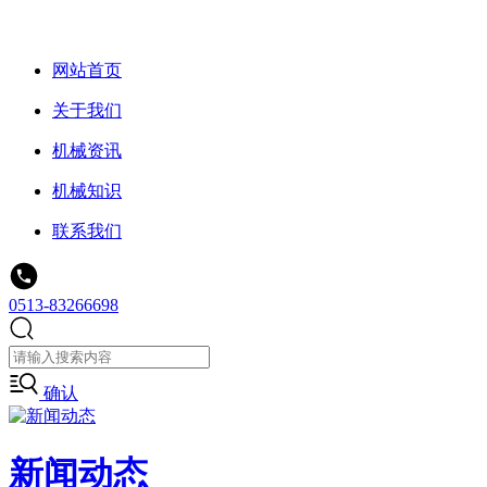
网站首页
关于我们
机械资讯
机械知识
联系我们
0513-83266698
确认
新闻动态