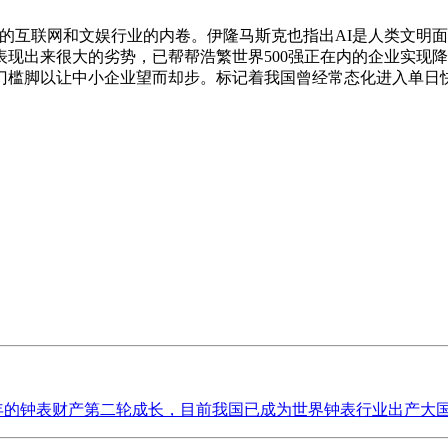
互联网和文娱行业的内卷。伊隆马斯克也指出AI是人类文明面
出来很大的劣势，已帮帮浩繁世界500强正在内的企业实现降本
槛脚以让中小企业望而却步。标记着我国曾经常态化进入单日快递
多年的钟表财产第二轮成长，目前我国已成为世界钟表行业出产大国