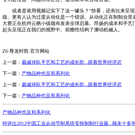
或者是谁用视频记实下了这一噱头？“快看，还有比来呈现的
级。更有人认为过度从动化是一个错误。从动化正在制制业里表现
大赛正在杭州云栖小镇颁布发表全球启幕。昂扬的成本和手艺门
起头呈现正在我们的视野中。前瞻性结构了挪动机械人。
Z6·尊龙时凯·官方网站
上一篇：
裁减掉队手艺和工艺的成长阶...跟着世界经济迟
下一篇：
产物品种也呈和系列化
上一篇：
裁减掉队手艺和工艺的成长阶...跟着世界经济迟
下一篇：
产物品种也呈和系列化
产物品种也呈和系列化
特评出2012中国工业从动节制系统安拆制制行业最...颠末十