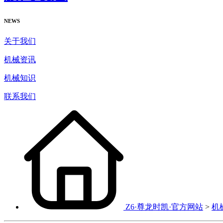
NEWS
关于我们
机械资讯
机械知识
联系我们
Z6·尊龙时凯·官方网站
>
机